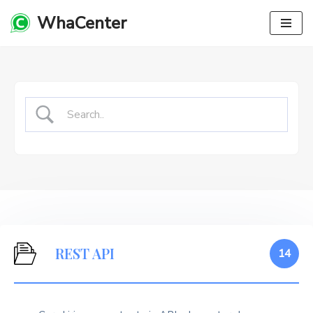
WhaCenter
Lompat
ke
konten
REST API
14