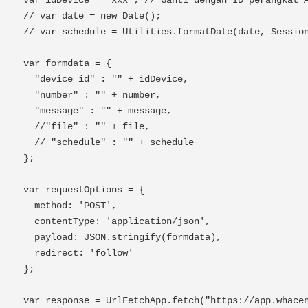
  var idDevice = "xxx"; // Ganti dengan ID perangkat Anda

  // var date = new Date();

  // var schedule = Utilities.formatDate(date, Session.getScriptTimeZone(), "yyyy-MM-dd HH:mm:ss");

  var formdata = {

    "device_id" : "" + idDevice,

    "number" : "" + number,

    "message" : "" + message,

    //"file" : "" + file,

    // "schedule" : "" + schedule

  };

  var requestOptions = {

    method: 'POST',

    contentType: 'application/json',

    payload: JSON.stringify(formdata),

    redirect: 'follow'

  };

  var response = UrlFetchApp.fetch("https://app.whacenter.com/api/send", requestOptions);
