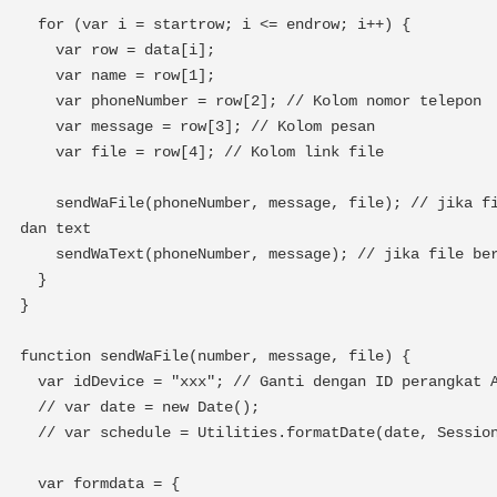
  for (var i = startrow; i <= endrow; i++) {

    var row = data[i];

    var name = row[1];

    var phoneNumber = row[2]; // Kolom nomor telepon

    var message = row[3]; // Kolom pesan

    var file = row[4]; // Kolom link file

    sendWaFile(phoneNumber, message, file); // jika file berupa pdf ada 2 kali fungsi kirim file 
dan text 

    sendWaText(phoneNumber, message); // jika file berupa gambar fungsi ini sebaiknya tidak dipakai

  }

}

function sendWaFile(number, message, file) {

  var idDevice = "xxx"; // Ganti dengan ID perangkat Anda

  // var date = new Date(); 

  // var schedule = Utilities.formatDate(date, Session.getScriptTimeZone(), "yyyy-MM-dd HH:mm:ss"); 

  var formdata = {
