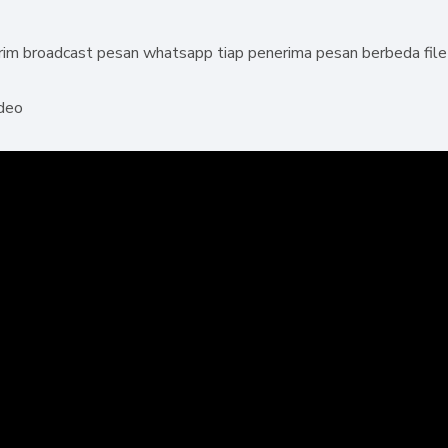
rim broadcast pesan whatsapp tiap penerima pesan berbeda file
ideo