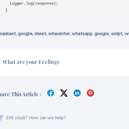
  Logger.log(response);

,
,
,
roadcast, google, sheet, whacenter, whatsapp
google
script
w
What are your Feelings
hare This Article :
Still stuck? How can we help?