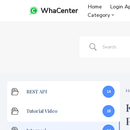
Home
Login A
WhaCenter
Category
Lompat
ke
konten
H
REST API
14
Tutorial Video
18