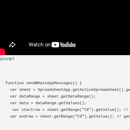
pscript
function sendWhatsAppMessages() {

  var sheet = SpreadsheetApp.getActiveSpreadsheet().getActiveSheet();

  var dataRange = sheet.getDataRange();

  var data = dataRange.getValues();

   var startrow = sheet.getRange("C8").getValue(); // ganti sesuai letak cell awal bc

  var endrow = sheet.getRange("C9").getValue(); // ganti sesuai letak cell akhir bc
