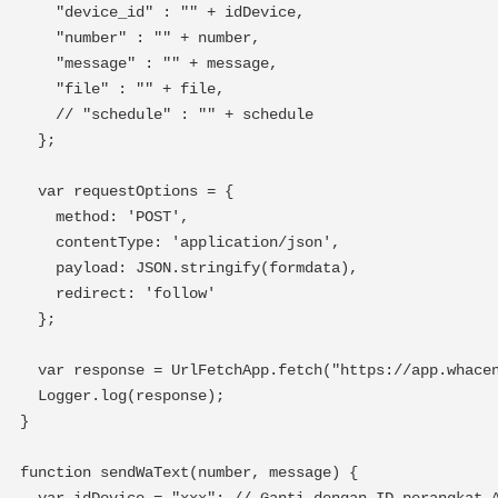
    "device_id" : "" + idDevice,

    "number" : "" + number,

    "message" : "" + message,

    "file" : "" + file,

    // "schedule" : "" + schedule

  };

  var requestOptions = {

    method: 'POST',

    contentType: 'application/json',

    payload: JSON.stringify(formdata),

    redirect: 'follow'

  };

  var response = UrlFetchApp.fetch("https://app.whacenter.com/api/send", requestOptions);

  Logger.log(response);

}

function sendWaText(number, message) {
