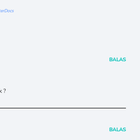
terDocs
BALAS
k ?
BALAS