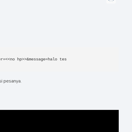
er=<<no hp>>&message=halo tes
si pesanya.