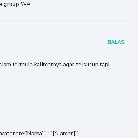
 ke group WA
BALAS
alam formula kalimatnya agar tersusun rapi
ncatenate([Nama],” : “,[Alamat]))