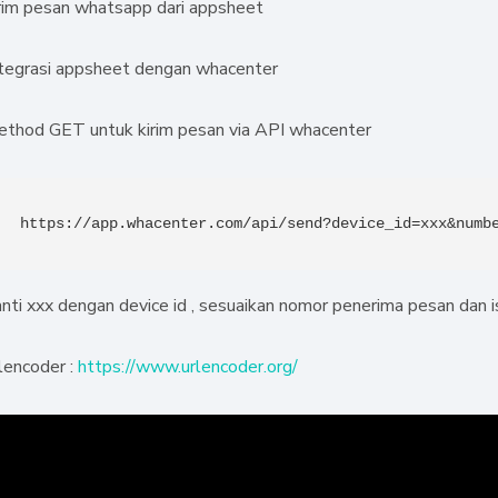
irim pesan whatsapp dari appsheet
ntegrasi appsheet dengan whacenter
ethod GET untuk kirim pesan via API whacenter
https://app.whacenter.com/api/send?device_id=xxx&numb
nti xxx dengan device id , sesuaikan nomor penerima pesan dan i
lencoder :
https://www.urlencoder.org/