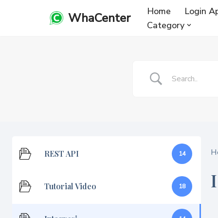
Home
Login A
WhaCenter
Category
Lompat
ke
konten
H
REST API
14
Tutorial Video
18