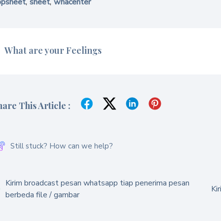
,
,
ppsheet
sheet
whacenter
What are your Feelings
hare This Article :
Still stuck? How can we help?
Kirim broadcast pesan whatsapp tiap penerima pesan
Ki
berbeda file / gambar