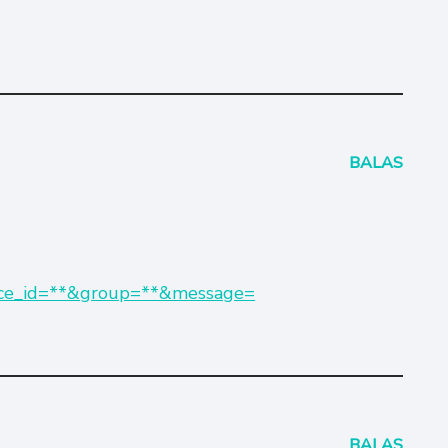
BALAS
vice_id=**&group=**&message=
BALAS