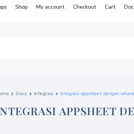
pps
Shop
My account
Checkout
Cart
Doc
ome
Docs
Integrasi
Integrasi appsheet dengan whac
INTEGRASI APPSHEET 