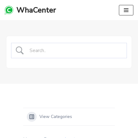
WhaCenter
Lompat
ke
konten
View Categories