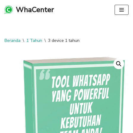
WhaCenter
Lompat
ke
konten
Beranda
\
1 Tahun
\
3 device 1 tahun