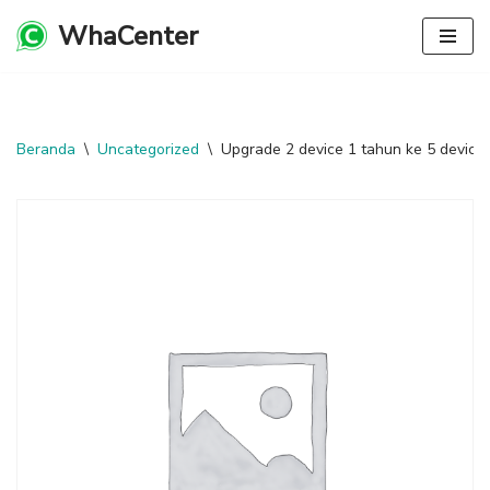
WhaCenter
Lompat
ke
konten
Beranda
\
Uncategorized
\
Upgrade 2 device 1 tahun ke 5 device